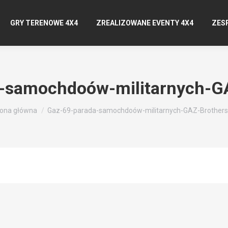
GRY TERENOWE 4X4
ZREALIZOWANE EVENTY 4X4
ZES
-samochdoów-militarnych-G
teś tutaj:
rona główna
Gaz-69-parada-samochdoów-militarnych-GAZ-Brothers