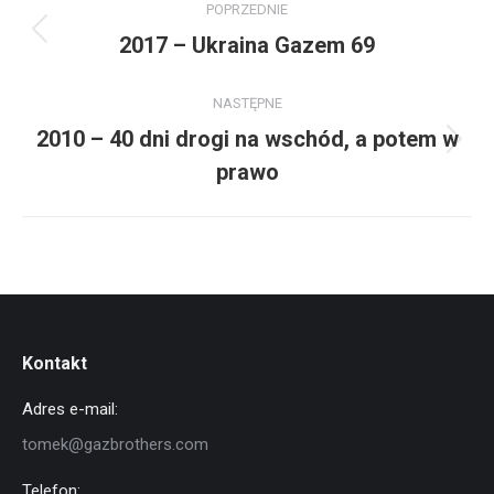
POPRZEDNIE
albumu
2017 – Ukraina Gazem 69
Poprzedni
album:
NASTĘPNE
2010 – 40 dni drogi na wschód, a potem w
Następny
prawo
album:
Kontakt
Adres e-mail:
tomek@gazbrothers.com
Telefon: