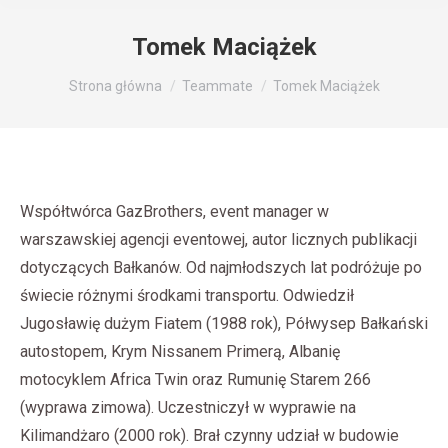
Tomek Maciążek
Jesteś tutaj:
Strona główna
Teammate
Tomek Maciążek
Współtwórca GazBrothers, event manager w
warszawskiej agencji eventowej, autor licznych publikacji
dotyczących Bałkanów. Od najmłodszych lat podróżuje po
świecie różnymi środkami transportu. Odwiedził
Jugosławię dużym Fiatem (1988 rok), Półwysep Bałkański
autostopem, Krym Nissanem Primerą, Albanię
motocyklem Africa Twin oraz Rumunię Starem 266
(wyprawa zimowa). Uczestniczył w wyprawie na
Kilimandżaro (2000 rok). Brał czynny udział w budowie