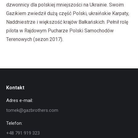
dzwonnicy dla polskiej mniejszości na Ukrainie. Swoim
Gazikiem zwiedził dużą część Polski, ukraińskie Karpaty,
Naddniestrze i większość krajów Bałkańskich. Pełnił rolę
pilota w Rajdowym Pucharze Polski Samochodów
Terenowych (sezon 2017).
Kontakt
Adres e-mail:
tomek@gazbrothers.com
Telefon:
+48 791 919 323