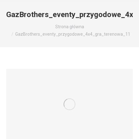
GazBrothers_eventy_przygodowe_4x4
Jesteś tutaj:
Strona główna
GazBrothers_eventy_przygodowe_4x4_gra_terenowa_11