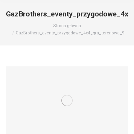
GazBrothers_eventy_przygodowe_4x4
Jesteś tutaj:
Strona główna
GazBrothers_eventy_przygodowe_4x4_gra_terenowa_9