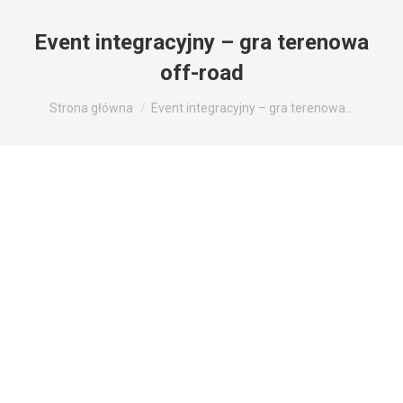
Event integracyjny – gra terenowa
off-road
Jesteś tutaj:
Strona główna
Event integracyjny – gra terenowa…