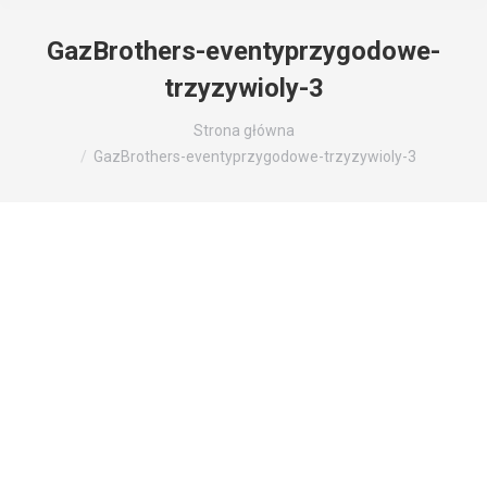
GazBrothers-eventyprzygodowe-
trzyzywioly-3
Jesteś tutaj:
Strona główna
GazBrothers-eventyprzygodowe-trzyzywioly-3