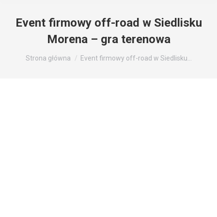
Event firmowy off-road w Siedlisku
Morena – gra terenowa
Jesteś tutaj:
Strona główna
Event firmowy off-road w Siedlisku…