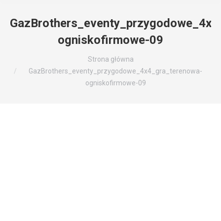
GazBrothers_eventy_przygodowe_4x4
ogniskofirmowe-09
Jesteś tutaj:
Strona główna
GazBrothers_eventy_przygodowe_4x4_gra_terenowa-
ogniskofirmowe-09