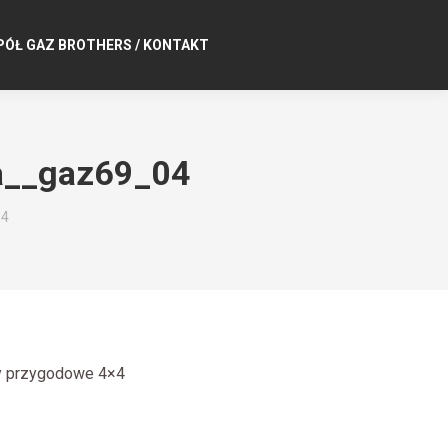
PÓŁ GAZ BROTHERS / KONTAKT
a__gaz69_04
04
ty przygodowe 4×4