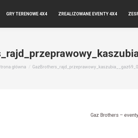
GRY TERENOWE 4X4
ZREALIZOWANE EVENTY 4X4
ZES
s_rajd_przeprawowy_kaszubi
esteś tutaj:
trona główna
GazBrothers_rajd_przeprawowy_kaszubia__gaz69_
Gaz Brothers – even