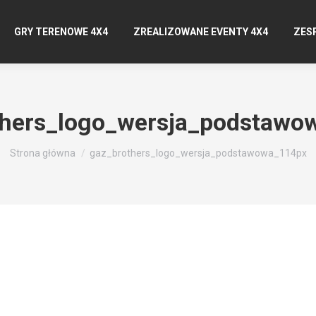
GRY TERENOWE 4X4
ZREALIZOWANE EVENTY 4X4
ZES
thers_logo_wersja_podstawo
Jesteś tutaj:
Strona główna
gaz_brothers_logo_wersja_podstawowa_114px