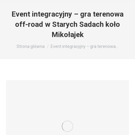
Event integracyjny – gra terenowa
off-road w Starych Sadach koło
Mikołajek
Jesteś tutaj:
Strona główna
Event integracyjny – gra terenowa…