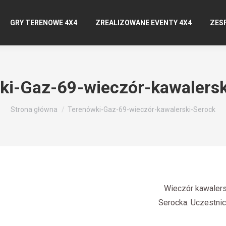
GRY TERENOWE 4X4
ZREALIZOWANE EVENTY 4X4
ZES
ki-Gaz-69-wieczór-kawalersk
Jesteś tutaj:
Strona główna
Terenówki-Gaz-69-wieczór-kawalerski-Serock
Wieczór kawalers
Serocka. Uczestnic