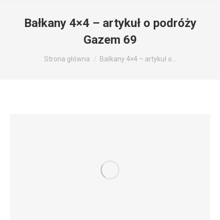
Bałkany 4×4 – artykuł o podróży
Gazem 69
Jesteś tutaj:
Strona główna
Bałkany 4×4 – artykuł o…