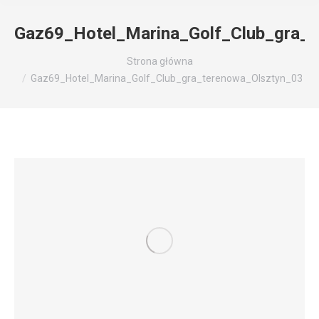
Gaz69_Hotel_Marina_Golf_Club_gra_t
Jesteś tutaj:
Strona główna
Gaz69_Hotel_Marina_Golf_Club_gra_terenowa_Olsztyn_03