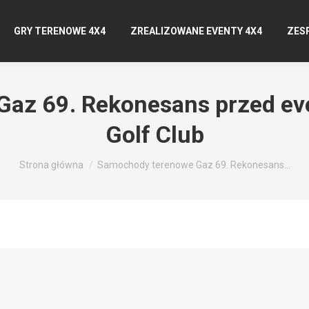
GRY TERENOWE 4X4
ZREALIZOWANE EVENTY 4X4
ZES
az 69. Rekonesans przed ev
Golf Club
Jesteś tutaj:
Strona główna
Samochody terenowe Gaz 69. Rekonesans…