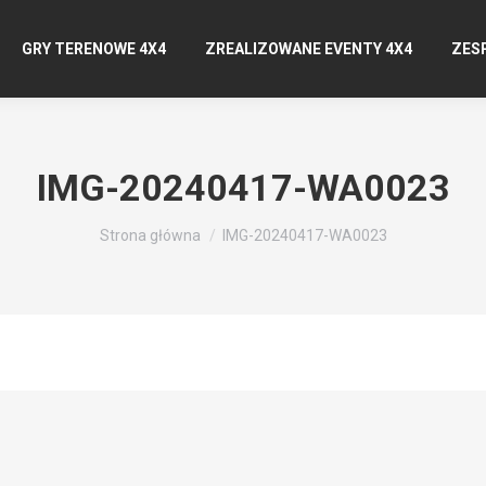
GRY TERENOWE 4X4
ZREALIZOWANE EVENTY 4X4
ZES
IMG-20240417-WA0023
Jesteś tutaj:
Strona główna
IMG-20240417-WA0023