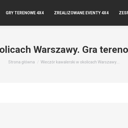
GRY TERENOWE 4X4
ZREALIZOWANE EVENTY 4X4
ZES
kolicach Warszawy. Gra tere
Jesteś tutaj:
Strona główna
Wieczór kawalerski w okolicach Warszawy.…