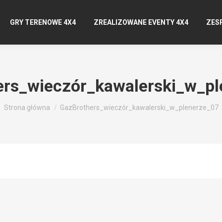
GRY TERENOWE 4X4
ZREALIZOWANE EVENTY 4X4
ZES
rs_wieczór_kawalerski_w_p
Jesteś tutaj:
Strona główna
GazBrothers_wieczór_kawalerski_w_plenerze_07