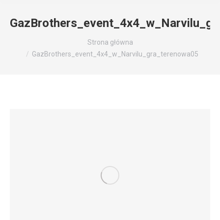
GazBrothers_event_4x4_w_Narvilu_gr
Jesteś tutaj:
Strona główna
GazBrothers_event_4x4_w_Narvilu_gra_terenowa05