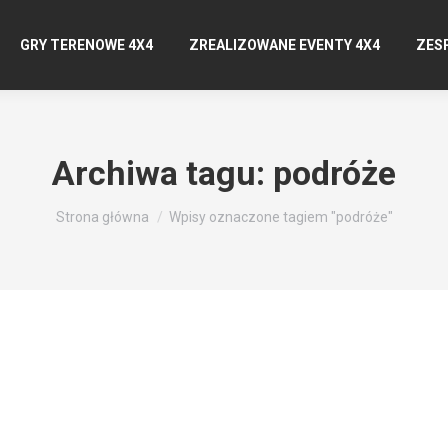
GRY TERENOWE 4X4
ZREALIZOWANE EVENTY 4X4
ZES
Archiwa tagu:
podróże
Jesteś tutaj:
Strona główna
Wpisy oznaczone tagiem "podróże"