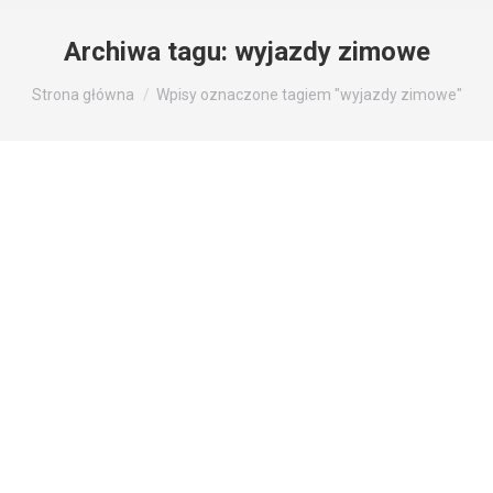
Archiwa tagu:
wyjazdy zimowe
Jesteś tutaj:
Strona główna
Wpisy oznaczone tagiem "wyjazdy zimowe"
ZIMOWA UKRAINA – RELACJA