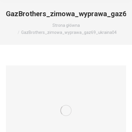
GazBrothers_zimowa_wyprawa_gaz69
Jesteś tutaj:
Strona główna
GazBrothers_zimowa_wyprawa_gaz69_ukraina04