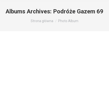
Albums Archives:
Podróże Gazem 69
Jesteś tutaj:
Strona główna
Photo Album
2010 – 40 dni drogi na wschód, a
potem w prawo
Podróże Gazem 69
Przez
Tomasz Maciążek
9 lipca 2021